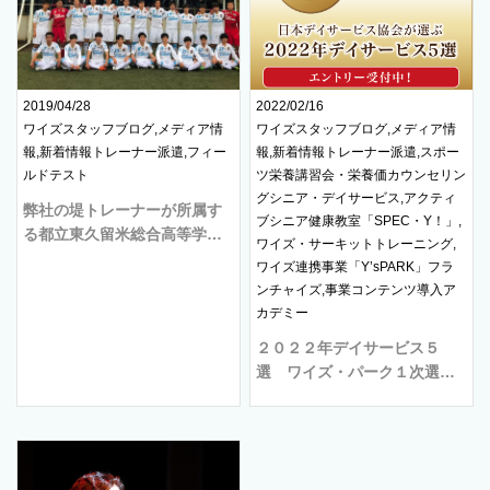
2019/04/28
2022/02/16
ワイズスタッフブログ,メディア情
ワイズスタッフブログ,メディア情
報,新着情報トレーナー派遣,フィー
報,新着情報トレーナー派遣,スポー
ルドテスト
ツ栄養講習会・栄養価カウンセリン
グシニア・デイサービス,アクティ
弊社の堤トレーナーが所属す
ブシニア健康教室「SPEC・Y！」,
る都立東久留米総合高等学…
ワイズ・サーキットトレーニング,
ワイズ連携事業「Y’sPARK」フラ
ンチャイズ,事業コンテンツ導入ア
カデミー
２０２２年デイサービス５
選 ワイズ・パーク１次選…