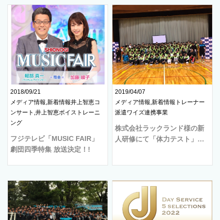
2018/09/21
2019/04/07
メディア情報,新着情報井上智恵コ
メディア情報,新着情報トレーナー
ンサート,井上智恵ボイストレーニ
派遣ワイズ連携事業
ング
株式会社ラックランド様の新
フジテレビ「MUSIC FAIR」
人研修にて「体力テスト」…
劇団四季特集 放送決定！!