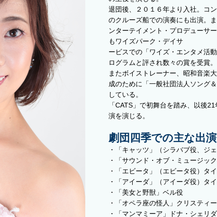
退団後、２０１６年より入社。コン
のクルーズ船での演奏にも出演。ま
ンターテイメント・プロデューサー
もワイズパーク・デイサ
ービスでの「ワイズ・エンタメ活動
ログラムと評され数々の賞を受賞。
またボイストレーナー、昭和音楽大
成のために「一般社団法人ソング＆
している。
「CATS」で初舞台を踏み、以後2
演を演じる。
劇団四季での主な出演
・「キャッツ」（シラバブ役、ジェ
・「サウンド・オブ・ミュージック
・「エビータ」（エビータ役）タイ
・「アイーダ」（アイーダ役）タイ
・「美女と野獣」ベル役
・「オペラ座の怪人」クリスティー
・「マンマミーア」ドナ・シェリダ