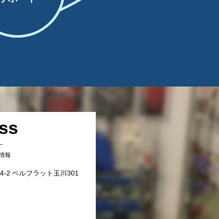
ss
情報
-2 ベルフラット玉川301