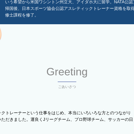
いう希望から米国ワシントン州立大、アイダホ大に留学。NATA公
帰国後、日本スポーツ協会公認アスレティックトレーナー資格を取
修士課程を修了。
Greeting
ごあいさつ
ックトレーナーという仕事をはじめ、本当にいろいろな方とのつながり
いただきました。運良くJリーグチーム、プロ野球チーム、サッカーの日