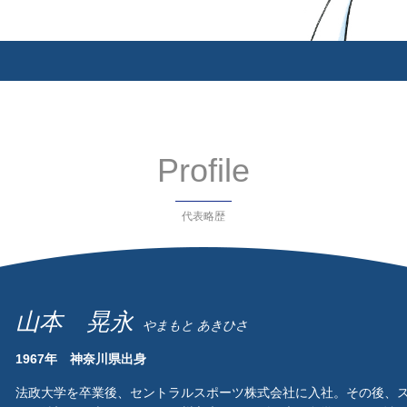
Profile
代表略歴
山本 晃永
やまもと あきひさ
1967年 神奈川県出身
法政大学を卒業後、セントラルスポーツ株式会社に入社。その後、