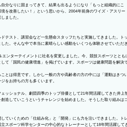
も自分なりに固まってきて、結果も出るようになり「もっと組織的にこ
境を改善したい！」という思いから、2004年前身のワイズ・アスリー
業しました。
ドテスト、講習会など一生懸命スタッフたちと実施してきました。トッ
ました。そんな中で本当に素晴らしい感動をいくつも体験させていただ
ツ＆エンターテイメントに社名を変更しました。今、競技スポーツとと
として「国民の健康増進」を掲げています。スポーツは健康問題を解決
ることは得意です。しかし一般の方や高齢者の方の中には「運動はきつ
ージをお持ちの方も多くいます。
フェッショナル、劇団四季のトップ俳優として21年間活躍してきた井上
を創造していこうというチャレンジを始めました。そうした取り組みは
開していくための「仕組み化」と「開発」にも力を注いできました。ト
立スポーツ科学センターの中心的なトレーナーとして18年間活躍してき