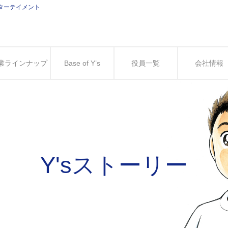
ンターテイメント
業ラインナップ
Base of Y’s
役員一覧
会社情報
Y'sストーリー