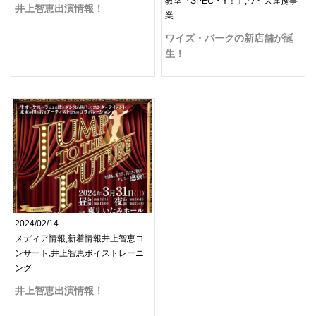
教室「SPEC・Y！」,ワイズ連携事
井上智恵出演情報！
業
ワイズ・パークの新店舗が誕
生！
2024/02/14
メディア情報,新着情報井上智恵コ
ンサート,井上智恵ボイストレーニ
ング
井上智恵出演情報！