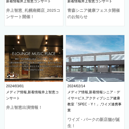
新着情報井上智恵コンサート
新着情報井上智恵コンサート
井上智恵_札幌南郷店_2025コ
青森シニア健康フェスタ開催
ンサート開催！
のお知らせ
2024/03/01
2024/02/14
メディア情報,新着情報井上智恵コ
メディア情報,新着情報シニア・デ
ンサート
イサービス,アクティブシニア健康
教室「SPEC・Y！」,ワイズ連携事
井上智恵出演情報！
業
ワイズ・パークの新店舗が誕
生！