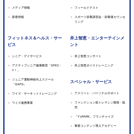
＞
メディア情報
＞
フィールドテスト
＞
新着情報
＞
スポーツ栄養講習会・栄養価カウンセ
リング
フィットネス＆ヘルス・サー
井上智恵・エンターテインメ
ビス
ント
＞
シニア・デイサービス
＞
井上智恵コンサート
＞
アクティブシニア健康教室「SPEC・
＞
井上智恵ボイストレーニング
Y！」
＞
ジュニア運動神経向上スクール
スペシャル・サービス
「GAPS」
＞
アスリート・パーソナルサポート
＞
ワイズ・サーキットトレーニング
＞
ファンクション筋トレマシン開発・販
＞
ワイズ連携事業
売
＞
「Y’sPARK」フランチャイズ
＞
事業コンテンツ導入アカデミー