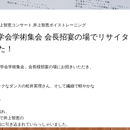
井上智恵コンサート,井上智恵ボイストレーニング
性医学学会学術集会 会長招宴の場でリサイタ
た！
学学会学術集会」会長様招宴の場にお招きいただき、
ックなダンスの松井英理さん、そして繊細で軽やかな
。
流れ、
ーで井上智恵の
観に引き込まれていらっしゃいました。