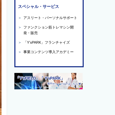
スペシャル・サービス
＞
アスリート・パーソナルサポート
＞
ファンクション筋トレマシン開
発・販売
＞
「Y’sPARK」フランチャイズ
＞
事業コンテンツ導入アカデミー
「Y’sFIELD」「 Y’sPARK」
専門サイトブログはこちら ▶