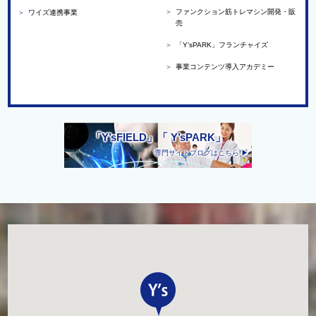
＞
ファンクション筋トレマシン開発・販
＞
ワイズ連携事業
売
＞
「Y’sPARK」フランチャイズ
＞
事業コンテンツ導入アカデミー
「Y’sFIELD」「 Y’sPARK」
専門サイトブログはこちら ▶