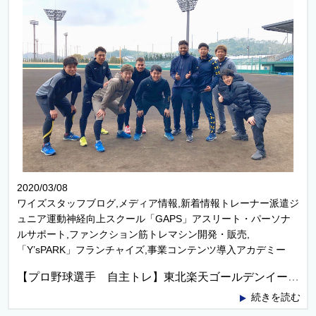
2020/03/08
ワイズスタッフブログ,メディア情報,新着情報トレーナー派遣ジ
ュニア運動神経向上スクール「GAPS」アスリート・パーソナ
ルサポート,ファンクション筋トレマシン開発・販売,
「Y’sPARK」フランチャイズ,事業コンテンツ導入アカデミー
【プロ野球選手 自主トレ】東北楽天ゴールデンイーグルス 浅村栄斗選手、埼玉西武ライオンズ外崎修汰選手含む8名の合同自主トレ帯同
続きを読む