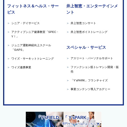
フィットネス＆ヘルス・サー
井上智恵・エンターテインメ
ビス
ント
＞
シニア・デイサービス
＞
井上智恵コンサート
＞
アクティブシニア健康教室「SPEC・
＞
井上智恵ボイストレーニング
Y！」
＞
ジュニア運動神経向上スクール
スペシャル・サービス
「GAPS」
＞
アスリート・パーソナルサポート
＞
ワイズ・サーキットトレーニング
＞
ファンクション筋トレマシン開発・販
＞
ワイズ連携事業
売
＞
「Y’sPARK」フランチャイズ
＞
事業コンテンツ導入アカデミー
「Y’sFIELD」「 Y’sPARK」
専門サイトブログはこちら ▶