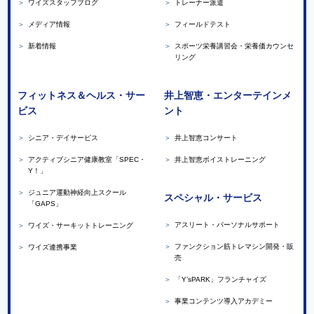
＞
ワイズスタッフブログ
＞
トレーナー派遣
＞
メディア情報
＞
フィールドテスト
＞
新着情報
＞
スポーツ栄養講習会・栄養価カウンセ
リング
フィットネス＆ヘルス・サー
井上智恵・エンターテインメ
ビス
ント
＞
シニア・デイサービス
＞
井上智恵コンサート
＞
アクティブシニア健康教室「SPEC・
＞
井上智恵ボイストレーニング
Y！」
＞
ジュニア運動神経向上スクール
スペシャル・サービス
「GAPS」
＞
アスリート・パーソナルサポート
＞
ワイズ・サーキットトレーニング
＞
ファンクション筋トレマシン開発・販
＞
ワイズ連携事業
売
＞
「Y’sPARK」フランチャイズ
＞
事業コンテンツ導入アカデミー